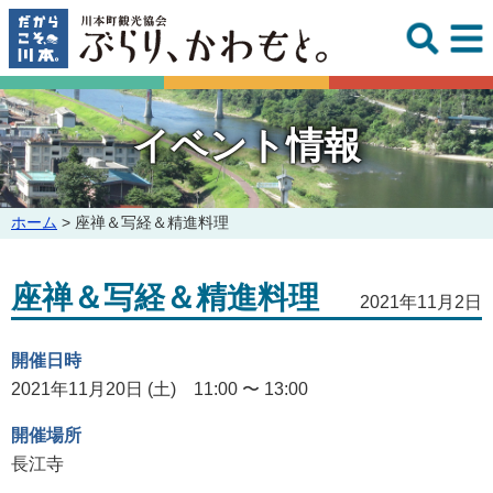
このページの本文へ
イベント情報
こ
ホーム
>
座禅＆写経＆精進料理
の
ペ
座禅＆写経＆精進料理
ー
2021年11月2日
ジ
の
開催日時
位
置:
2021年11月20日 (土) 11:00 〜 13:00
開催場所
長江寺