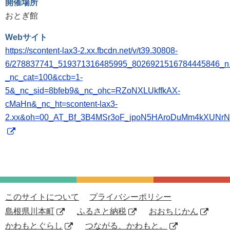
開催場所
おとぎ館
Webサイト
https://scontent-lax3-2.xx.fbcdn.net/v/t39.30808-
6/278837741_519371316485995_8026921516784445846_n.
_nc_cat=100&ccb=1-
5&_nc_sid=8bfeb9&_nc_ohc=RZoNXLUkffkAX-
cMaHn&_nc_ht=scontent-lax3-
2.xx&oh=00_AT_Bf_3B4MSr3oF_jpoN5HAroDuMm4kXUNr
このサイトについて
プライバシーポリシー
島根県川本町
ふるさと納税
おおちじかん
かわもとぐらし
つながる、かわもと。