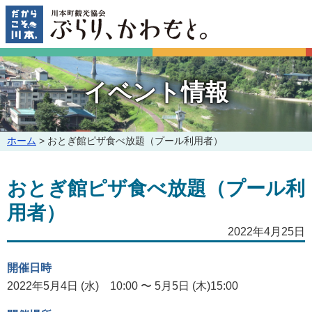
このページの本文へ
イベント情報
こ
ホーム
>
おとぎ館ピザ食べ放題（プール利用者）
の
ペ
おとぎ館ピザ食べ放題（プール利
ー
ジ
用者）
の
位
2022年4月25日
置:
開催日時
2022年5月4日 (水) 10:00 〜 5月5日 (木)15:00