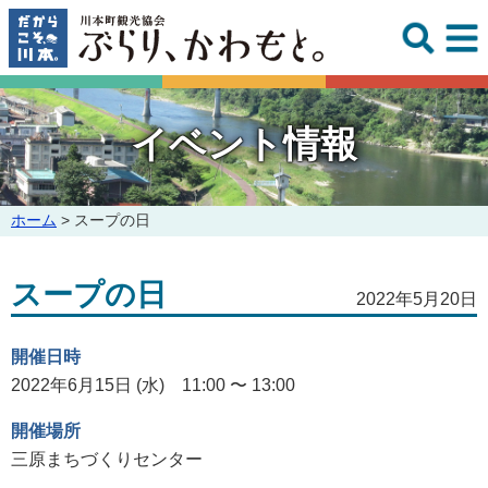
このページの本文へ
イベント情報
こ
ホーム
>
スープの日
の
ペ
スープの日
ー
2022年5月20日
ジ
の
開催日時
位
置:
2022年6月15日 (水) 11:00 〜 13:00
開催場所
三原まちづくりセンター