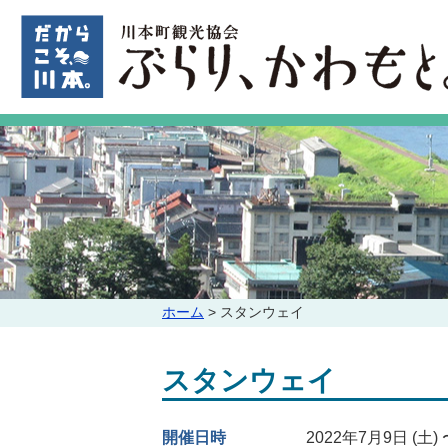
このページの本文へ
こ
ホーム
>
スタンウェイ
の
ペ
スタンウェイ
ー
ジ
の
開催日時
2022年7月9日 (土) 
位