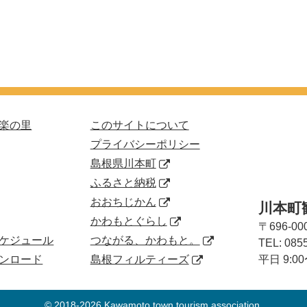
楽の里
このサイトについて
プライバシーポリシー
島根県川本町
ふるさと納税
おおちじかん
川本町
かわもとぐらし
〒696-00
ケジュール
つながる、かわもと。
TEL:
085
ンロード
島根フィルティーズ
平日 9:
© 2018-2026 Kawamoto town tourism association.