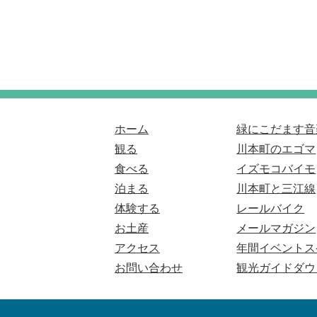
ホーム
緑にこだます音
観る
川本町のエゴマ
食べる
イズモコバイモ
泊まる
川本町と三江線
体験する
レールバイク
お土産
メールマガジン
アクセス
年間イベントス
お問い合わせ
観光ガイドダウ