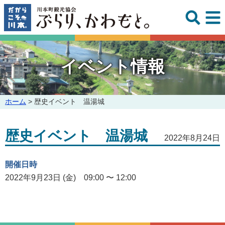
このページの本文へ
イベント情報
こ
ホーム
>
歴史イベント 温湯城
の
ペ
歴史イベント 温湯城
ー
2022年8月24日
ジ
の
開催日時
位
置:
2022年9月23日 (金) 09:00 〜 12:00