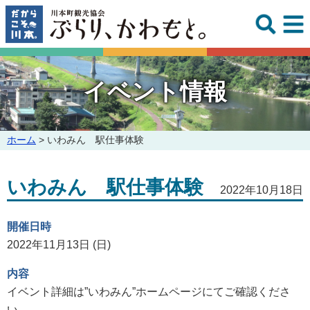
このページの本文へ
イベント情報
こ
ホーム
>
いわみん 駅仕事体験
の
ペ
いわみん 駅仕事体験
ー
2022年10月18日
ジ
の
開催日時
位
置:
2022年11月13日 (日)
内容
イベント詳細は”いわみん”ホームページにてご確認くださ
い。