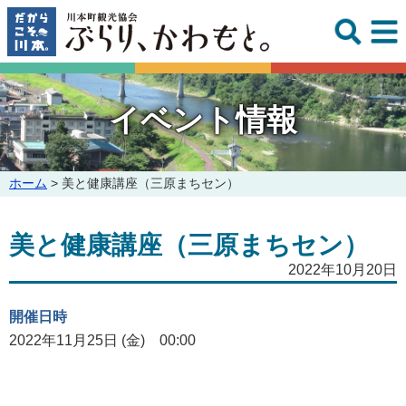
このページの本文へ
イベント情報
こ
ホーム
>
美と健康講座（三原まちセン）
の
ペ
美と健康講座（三原まちセン）
ー
ジ
2022年10月20日
の
位
置:
開催日時
2022年11月25日 (金) 00:00