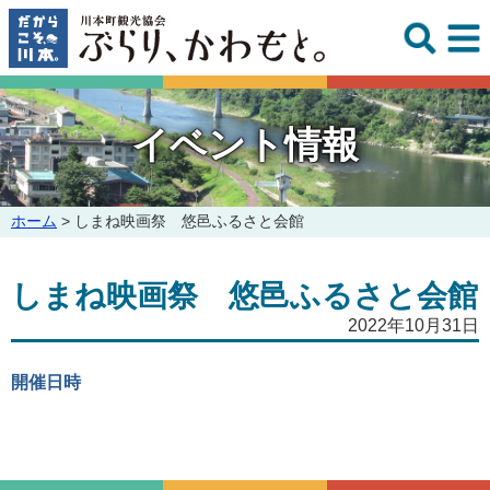
このページの本文へ
イベント情報
こ
ホーム
>
しまね映画祭 悠邑ふるさと会館
の
ペ
しまね映画祭 悠邑ふるさと会館
ー
ジ
2022年10月31日
の
位
置:
開催日時