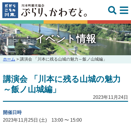
このページの本文へ
イベント情報
こ
ホーム
>
講演会 「川本に残る山城の魅力～飯ノ山城編」
の
ペ
講演会 「川本に残る山城の魅力
ー
ジ
～飯ノ山城編」
の
位
2023年11月24日
置:
開催日時
2023年11月25日 (土) 13:00 〜 15:00