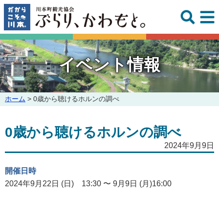
このページの本文へ
イベント情報
こ
ホーム
>
0歳から聴けるホルンの調べ
の
ペ
0歳から聴けるホルンの調べ
ー
ジ
2024年9月9日
の
位
置:
開催日時
2024年9月22日 (日) 13:30 〜 9月9日 (月)16:00