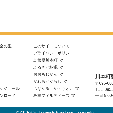
楽の里
このサイトについて
プライバシーポリシー
島根県川本町
ふるさと納税
おおちじかん
川本町
かわもとぐらし
〒696-00
ケジュール
つながる、かわもと。
TEL:
085
ンロード
島根フィルティーズ
平日 9:
© 2018-2026 Kawamoto town tourism association.