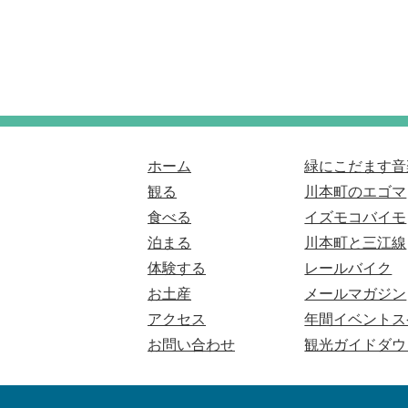
ホーム
緑にこだます音
観る
川本町のエゴマ
食べる
イズモコバイモ
泊まる
川本町と三江線
体験する
レールバイク
お土産
メールマガジン
アクセス
年間イベントス
お問い合わせ
観光ガイドダウ