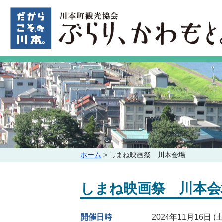
このページの本文へ
こ
ホーム
>
しまね映画祭 川本会場
の
ペ
しまね映画祭 川本会
ー
ジ
の
開催日時
2024年11月16日 (土
位