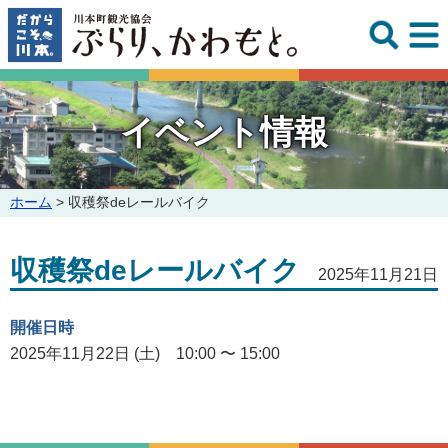
このページの本文へ
イベント情報
こ
ホーム
>
収穫祭deレールバイク
の
ペ
収穫祭deレールバイク
ー
2025年11月21日
ジ
の
開催日時
位
置:
2025年11月22日 (土) 10:00 〜 15:00