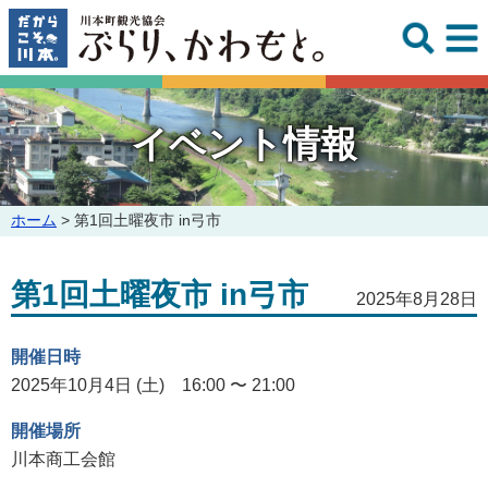
このページの本文へ
イベント情報
こ
ホーム
>
第1回土曜夜市 in弓市
の
ペ
第1回土曜夜市 in弓市
ー
2025年8月28日
ジ
の
開催日時
位
置:
2025年10月4日 (土) 16:00 〜 21:00
開催場所
川本商工会館