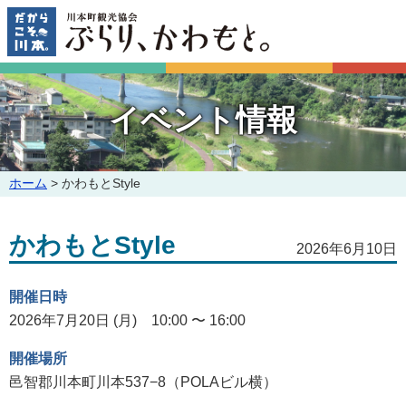
このページの本文へ
イベント情報
こ
ホーム
>
かわもとStyle
の
ペ
かわもとStyle
ー
2026年6月10日
ジ
の
開催日時
位
置:
2026年7月20日 (月) 10:00 〜 16:00
開催場所
邑智郡川本町川本537−8（POLAビル横）