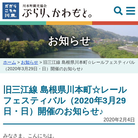
このページの本文へ
お知らせ
こ
ホーム
>
お知らせ
>
旧三江線 島根県川本町☆レールフェスティバル
の
（2020年3月29日・日）開催のお知らせ♪
ペ
ー
旧三江線 島根県川本町☆レール
ジ
の
フェスティバル（2020年3月29
位
置:
日・日）開催のお知らせ♪
2020年2月4日
みなさま、こんにちは。