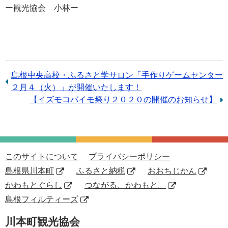
ー観光協会 小林ー
前
島根中央高校・ふるさと学サロン「手作りゲームセンター
の
２月４（火）」が開催いたします！
記
次
【イズモコバイモ祭り２０２０の開催のお知らせ】
事：
の
記
事：
このサイトについて
プライバシーポリシー
島根県川本町
ふるさと納税
おおちじかん
かわもとぐらし
つながる、かわもと。
島根フィルティーズ
川本町観光協会