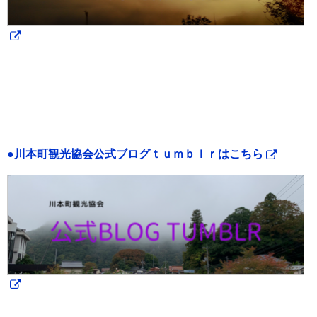
●川本町観光協会公式ブログｔｕｍｂｌｒはこちら