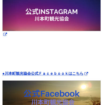
●川本町観光協会公式Ｆａｃｅｂｏｏｋはこちら