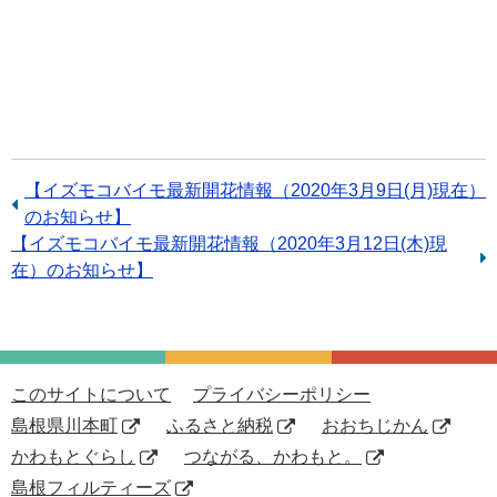
前
【イズモコバイモ最新開花情報（2020年3月9日(月)現在）
の
のお知らせ】
次
【イズモコバイモ最新開花情報（2020年3月12日(木)現
記
の
在）のお知らせ】
事：
記
事：
このサイトについて
プライバシーポリシー
島根県川本町
ふるさと納税
おおちじかん
かわもとぐらし
つながる、かわもと。
島根フィルティーズ