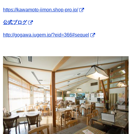
https://kawamoto-iimon.shop-pro.jp/
公式ブログ
http://gogawa.jugem.jp/?eid=366#sequel