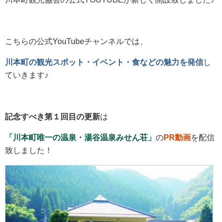
こちらの公式YouTubeチャンネルでは、
川本町の観光スポット・イベント・食などの魅力を発信
し
ていきます♪
記念すべき第１回目の更新
は
「川本町唯一の温泉・湯谷温泉みせん荘」
の
PR動画
を配信
致しました！