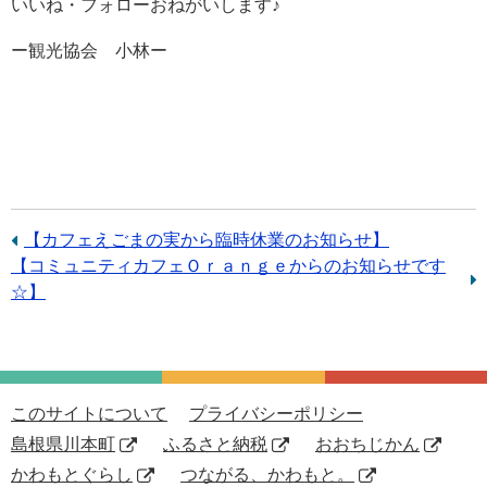
いいね・フォローおねがいします♪
ー観光協会 小林ー
前
【カフェえごまの実から臨時休業のお知らせ】
次
【コミュニティカフェＯｒａｎｇｅからのお知らせです
の
の
☆】
記
記
事：
事：
このサイトについて
プライバシーポリシー
島根県川本町
ふるさと納税
おおちじかん
かわもとぐらし
つながる、かわもと。