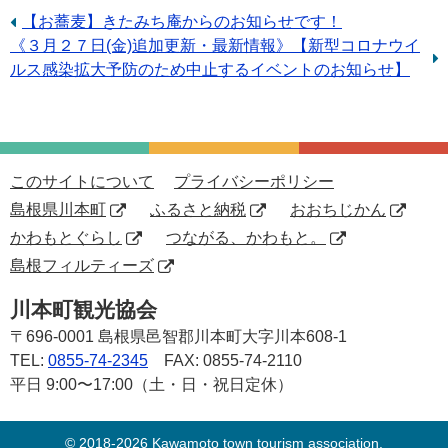
前
【お蕎麦】きたみち庵からのお知らせです！
次
《３月２７日(金)追加更新・最新情報》【新型コロナウイ
の
の
ルス感染拡大予防のため中止するイベントのお知らせ】
記
記
事：
事：
このサイトについて
プライバシーポリシー
島根県川本町
ふるさと納税
おおちじかん
かわもとぐらし
つながる、かわもと。
島根フィルティーズ
川本町観光協会
〒696-0001
島根県邑智郡川本町大字川本608-1
TEL:
0855-74-2345
FAX: 0855-74-2110
平日 9:00〜17:00（土・日・祝日定休）
© 2018-2026 Kawamoto town tourism association.