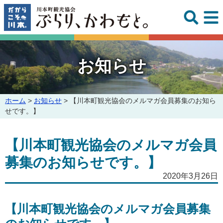
このページの本文へ
お知らせ
こ
ホーム
>
お知らせ
>
【川本町観光協会のメルマガ会員募集のお知ら
の
せです。】
ペ
ー
【川本町観光協会のメルマガ会員
ジ
の
募集のお知らせです。】
位
置:
2020年3月26日
【川本町観光協会のメルマガ会員募集