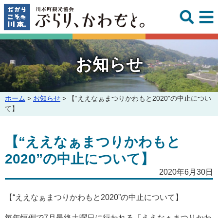
このページの本文へ
お知らせ
こ
ホーム
>
お知らせ
>
【“ええなぁまつりかわもと2020”の中止につい
の
て】
ペ
ー
【“ええなぁまつりかわもと
ジ
の
2020”の中止について】
位
置:
2020年6月30日
【“ええなぁまつりかわもと2020”の中止について】
毎年恒例で7月最終土曜日に行われる「ええなぁまつりかわ