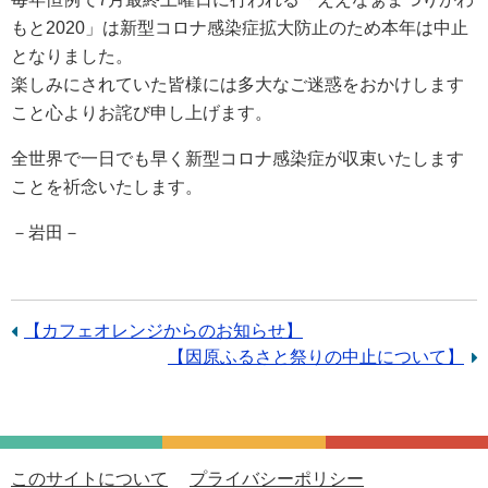
もと2020」は新型コロナ感染症拡大防止のため本年は中止
となりました。
楽しみにされていた皆様には多大なご迷惑をおかけします
こと心よりお詫び申し上げます。
全世界で一日でも早く新型コロナ感染症が収束いたします
ことを祈念いたします。
－岩田－
前
【カフェオレンジからのお知らせ】
の
次
【因原ふるさと祭りの中止について】
記
の
事：
記
事：
このサイトについて
プライバシーポリシー