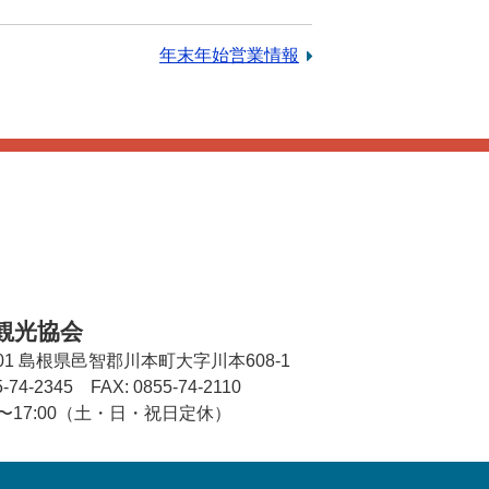
次
年末年始営業情報
の
記
事：
観光協会
01
島根県邑智郡川本町大字川本608-1
5-74-2345
FAX: 0855-74-2110
00〜17:00（土・日・祝日定休）