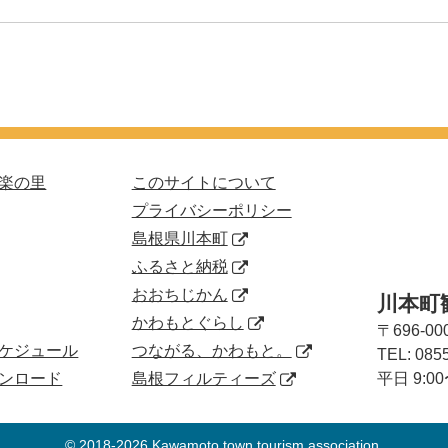
楽の里
このサイトについて
プライバシーポリシー
島根県川本町
ふるさと納税
おおちじかん
川本町
かわもとぐらし
〒696-00
ケジュール
つながる、かわもと。
TEL:
085
ンロード
島根フィルティーズ
平日 9:
© 2018-2026 Kawamoto town tourism association.