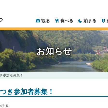
観る
食べる
泊まる
お知らせ
き参加者募集！
つき参加者募集！
5時頃