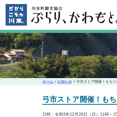
このページの本文へ
こ
ホーム
>
お知らせ
>
弓市ストア開催！もちつ
の
ペ
弓市ストア開催！もち
ー
ジ
の
日時：令和3年12月26日（日）11時～1
位