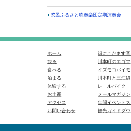
前
悠邑ふるさと吹奏楽団定期演奏会
の
記
事：
ホーム
緑にこだます音
観る
川本町のエゴマ
食べる
イズモコバイモ
泊まる
川本町と三江線
体験する
レールバイク
お土産
メールマガジン
アクセス
年間イベントス
お問い合わせ
観光ガイドダウ