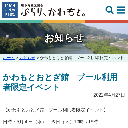
このページの本文へ
お知らせ
こ
ホーム
>
お知らせ
>
かわもとおとぎ館 プール利用者限定イベント
の
ペ
かわもとおとぎ館 プール利用
ー
ジ
者限定イベント
の
位
2022年4月27日
置:
【かわもとおとぎ館 プール利用者限定イベント】
日時：5月４日（水）・５日（木）10時～15時