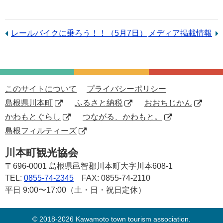
前
レールバイクに乗ろう！！（5月7日）
次
メディア掲載情報
の
の
記
記
事：
事：
このサイトについて
プライバシーポリシー
島根県川本町
ふるさと納税
おおちじかん
かわもとぐらし
つながる、かわもと。
島根フィルティーズ
川本町観光協会
〒696-0001
島根県邑智郡川本町大字川本608-1
TEL:
0855-74-2345
FAX: 0855-74-2110
平日 9:00〜17:00（土・日・祝日定休）
© 2018-2026 Kawamoto town tourism association.