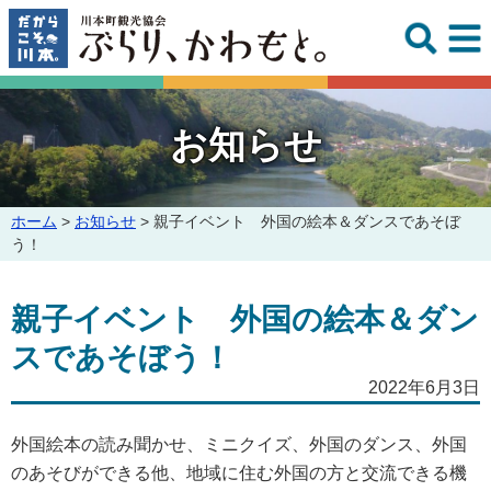
このページの本文へ
お知らせ
こ
ホーム
>
お知らせ
>
親子イベント 外国の絵本＆ダンスであそぼ
の
う！
ペ
ー
親子イベント 外国の絵本＆ダン
ジ
の
スであそぼう！
位
置:
2022年6月3日
外国絵本の読み聞かせ、ミニクイズ、外国のダンス、外国
のあそびができる他、地域に住む外国の方と交流できる機