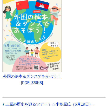
外国の絵本＆ダンスであそぼう！
[PDF: 329KB]
前
三原の歴史を巡るツアーｉｎ小笠原氏（6月19日）