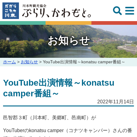
このページの本文へ
お知らせ
こ
ホーム
>
お知らせ
>
YouTube出演情報～konatsu camper番組～
の
ペ
YouTube出演情報～konatsu
ー
ジ
camper番組～
の
位
2022年11月14日
置:
邑智郡３町（川本町、美郷町、邑南町）が
YouTuberのkonatsu camper（コナツキャンパー）さんの番