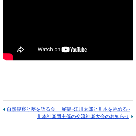
前
自然観察と夢を語る会 展望~江川太郎と川本を眺める~
の
次
川本神楽団主催の交流神楽大会のお知らせ
記
の
事：
記