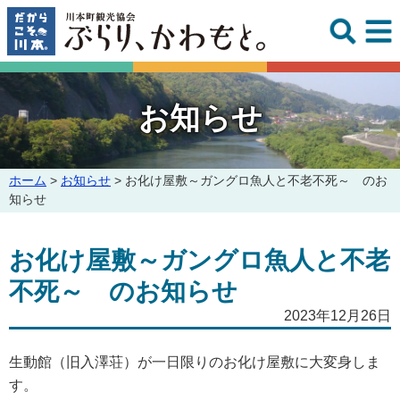
このページの本文へ
お知らせ
こ
ホーム
>
お知らせ
>
お化け屋敷～ガングロ魚人と不老不死～ のお
の
知らせ
ペ
ー
お化け屋敷～ガングロ魚人と不老
ジ
の
不死～ のお知らせ
位
置:
2023年12月26日
生動館（旧入澤荘）が一日限りのお化け屋敷に大変身しま
す。