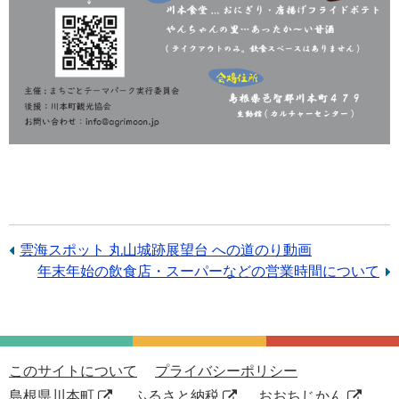
前
雲海スポット 丸山城跡展望台 への道のり動画
の
次
年末年始の飲食店・スーパーなどの営業時間について
記
の
事：
記
事：
このサイトについて
プライバシーポリシー
島根県川本町
ふるさと納税
おおちじかん