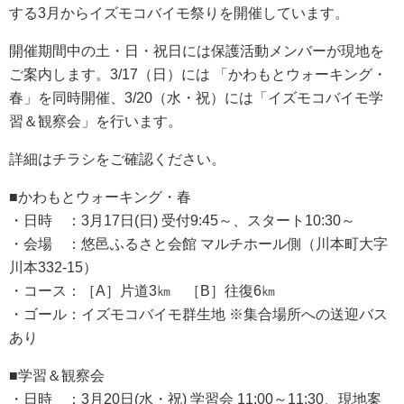
する3月からイズモコバイモ祭りを開催しています。
開催期間中の土・日・祝日には保護活動メンバーが現地を
ご案内します。3/17（日）には 「かわもとウォーキング・
春」を同時開催、3/20（水・祝）には「イズモコバイモ学
習＆観察会」を行います。
詳細はチラシをご確認ください。
■かわもとウォーキング・春
・日時 ：3月17日(日) 受付9:45～、スタート10:30～
・会場 ：
悠邑ふるさと会館 マルチホール側（川本町大字
川本332-15
）
・コース：［A］片道3㎞ ［B］往復6㎞
・ゴール：イズモコバイモ群生地 ※集合場所への送迎バス
あり
■
学習＆観察会
・日時 ：3月20日(水・祝) 学習会 11:00～11:30、現地案