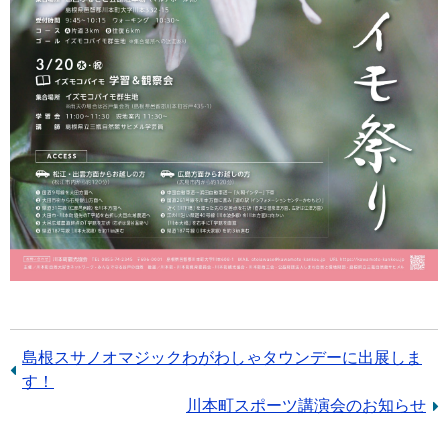
前
島根スサノオマジックわがわしゃタウンデーに出展しま
の
す！
記
次
川本町スポーツ講演会のお知らせ
事：
の