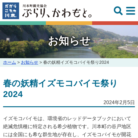
このページの本文へ
お知らせ
こ
ホーム
>
お知らせ
>
春の妖精イズモコバイモ祭り2024
の
ペ
春の妖精イズモコバイモ祭り
ー
ジ
2024
の
位
2024年2月5日
置:
イズモコバイモは、環境省のレッドデータブックにおいて
絶滅危惧種に特定される希少植物です。川本町の谷戸地区
には全国にも希な群生地が存在し、イズモコバイモが開花