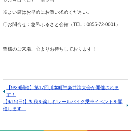
※よい席はお早めにお買い求めください。
〇お問合せ：悠邑ふるさと会館（TEL：0855-72-0001）
皆様のご来場、心よりお待ちしております！
前
【9/29開催】第17回川本町神楽共演大会が開催されま
の
す！
次
【9/15(日)】初秋を楽しむレールバイク乗車イベントを開
記
の
催します！
事：
記
事：