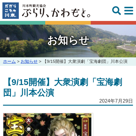
このページの本文へ
お知らせ
こ
ホーム
>
お知らせ
>
【9/15開催】大衆演劇「宝海劇団」川本公演
の
ペ
【9/15開催】大衆演劇「宝海劇
ー
ジ
団」川本公演
の
位
2024年7月29日
置: