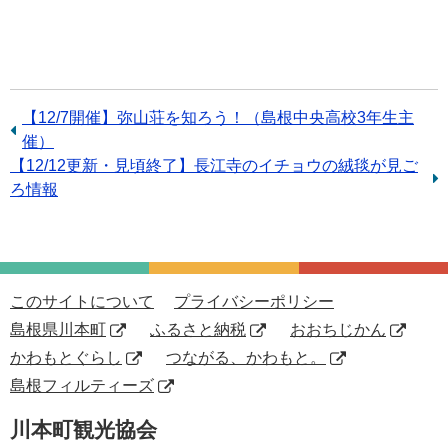
前
【12/7開催】弥山荘を知ろう！（島根中央高校3年生主
の
催）
次
【12/12更新・見頃終了】長江寺のイチョウの絨毯が見ご
記
の
ろ情報
事：
記
事：
このサイトについて
プライバシーポリシー
島根県川本町
ふるさと納税
おおちじかん
かわもとぐらし
つながる、かわもと。
島根フィルティーズ
川本町観光協会