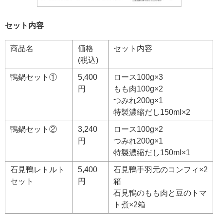
セット内容
商品名
価格
セット内容
(税込)
鴨鍋セット①
5,400
ロース100g×3
円
もも肉100g×2
つみれ200g×1
特製濃縮だし150ml×2
鴨鍋セット②
3,240
ロース100g×2
円
つみれ200g×1
特製濃縮だし150ml×1
石見鴨レトルト
5,400
石見鴨手羽元のコンフィ×2
セット
円
箱
石見鴨のもも肉と豆のトマ
ト煮×2箱