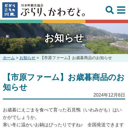
このページの本文へ
お知らせ
こ
ホーム
>
お知らせ
>
【市原ファーム】お歳暮商品のお知らせ
の
ペ
【市原ファーム】お歳暮商品のお
ー
ジ
知らせ
の
位
2024年12月6日
置:
お歳暮にえごまを食べて育った石見鴨（いわみがも）はい
かがでしょうか。
寒い冬に温かいお鍋はぴったりですね♪ 全国発送できます