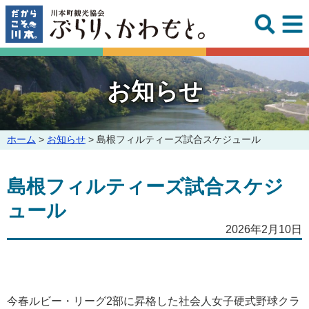
このページの本文へ
お知らせ
こ
ホーム
>
お知らせ
>
島根フィルティーズ試合スケジュール
の
ペ
島根フィルティーズ試合スケジ
ー
ジ
ュール
の
位
2026年2月10日
置:
今春ルビー・リーグ2部に昇格した社会人女子硬式野球クラ