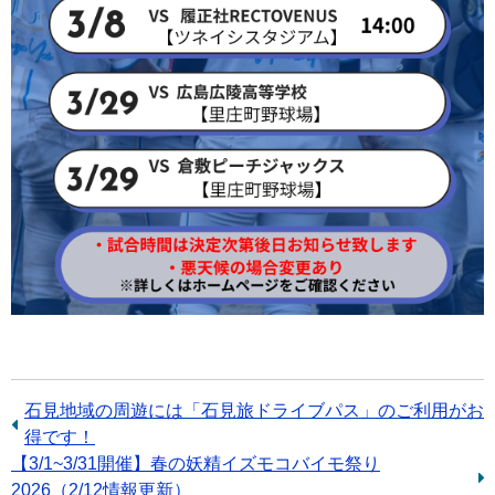
前
石見地域の周遊には「石見旅ドライブパス」のご利用がお
の
得です！
次
【3/1~3/31開催】春の妖精イズモコバイモ祭り
記
の
2026（2/12情報更新）
事：