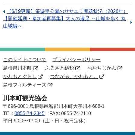
前
【6/19更新】笹遊里公園のササユリ開花状況（2026年）
次
【開催延期・参加者再募集】大人の遠足 ～山城を歩く 丸
の
の
山城編～
記
記
事：
事：
このサイトについて
プライバシーポリシー
島根県川本町
ふるさと納税
おおちじかん
かわもとぐらし
つながる、かわもと。
島根フィルティーズ
川本町観光協会
〒696-0001
島根県邑智郡川本町大字川本608-1
TEL:
0855-74-2345
FAX: 0855-74-2110
平日 9:00〜17:00（土・日・祝日定休）