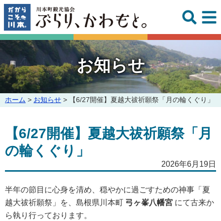
このページの本文へ
お知らせ
こ
ホーム
>
お知らせ
>
【6/27開催】夏越大祓祈願祭「月の輪くぐり」
の
ペ
【6/27開催】夏越大祓祈願祭「月
ー
ジ
の輪くぐり」
の
位
2026年6月19日
置:
半年の節目に心身を清め、穏やかに過ごすための神事「夏
越大祓祈願祭」を、島根県川本町
弓ヶ峯八幡宮
にて古来か
ら執り行っております。