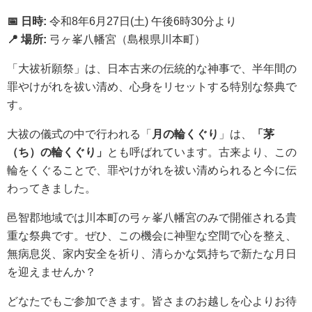
📅
日時:
令和8年6月27日(土) 午後6時30分より
📍
場所:
弓ヶ峯八幡宮（島根県川本町）
「大祓祈願祭」は、日本古来の伝統的な神事で、半年間の
罪やけがれを祓い清め、心身をリセットする特別な祭典で
す。
大祓の儀式の中で行われる「
月の輪くぐり
」は、
「茅
（ち）の輪くぐり」
とも呼ばれています。古来より、この
輪をくぐることで、罪やけがれを祓い清められると今に伝
わってきました。
邑智郡地域では川本町の弓ヶ峯八幡宮のみで開催される貴
重な祭典です。ぜひ、この機会に神聖な空間で心を整え、
無病息災、家内安全を祈り、清らかな気持ちで新たな月日
を迎えませんか？
どなたでもご参加できます。皆さまのお越しを心よりお待