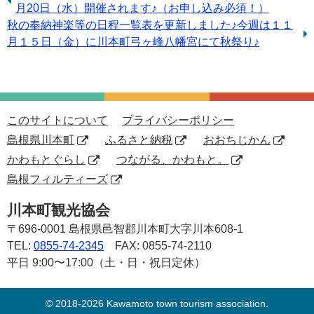
の
月20日（水）開催されます♪（お申し込み必須！）
次
秋の奉納神楽等の日程一覧表を更新しました♪今週は１１
記
の
月１５日（金）に川本町弓ヶ峰八幡宮にて秋祭り♪
事：
記
事：
このサイトについて
プライバシーポリシー
島根県川本町
ふるさと納税
おおちじかん
かわもとぐらし
つながる、かわもと。
島根フィルティーズ
川本町観光協会
〒696-0001
島根県邑智郡川本町大字川本608-1
TEL:
0855-74-2345
FAX: 0855-74-2110
平日 9:00〜17:00（土・日・祝日定休）
© 2018-2026 Kawamoto town tourism association.