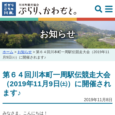
このページの本文へ
お知らせ
こ
ホーム
>
お知らせ
>
第６４回川本町一周駅伝競走大会（2019年11
の
月9日㈯）に開催されます♪
ペ
ー
第６４回川本町一周駅伝競走大会
ジ
の
（2019年11月9日㈯）に開催され
位
置:
ます♪
2019年11月8日
みなさま、こんにちは！