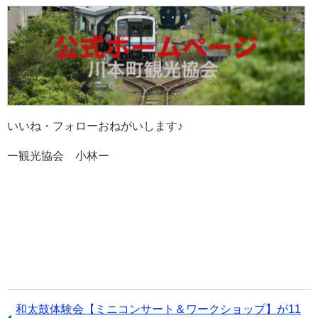
いいね・フォローおねがいします♪
ー観光協会 小林ー
前
和太鼓体験会【ミニコンサート＆ワークショップ】が11