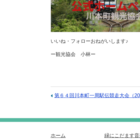
いいね・フォローおねがいします♪
ー観光協会 小林ー
前
第６４回川本町一周駅伝競走大会（201
の
記
事：
ホーム
緑にこだます音