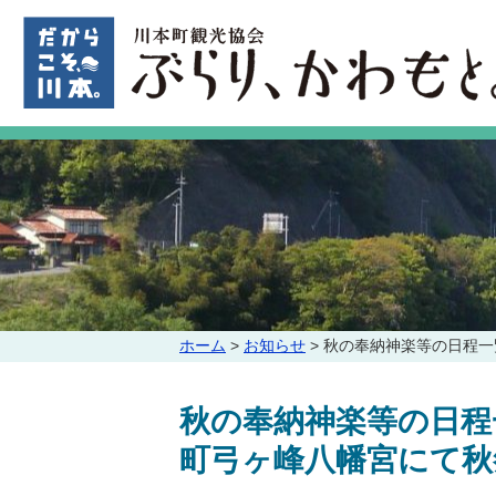
このページの本文へ
こ
ホーム
>
お知らせ
>
秋の奉納神楽等の日程一
の
ペ
秋の奉納神楽等の日程
ー
ジ
町弓ヶ峰八幡宮にて秋
の
位