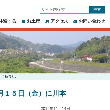
サ
イ
体験する
お土産
アクセス
お問い合わせ
ト
内
検
索:
て秋祭り♪
月１５日（金）に川本
2019年11月14日