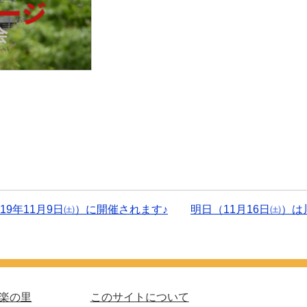
9年11月9日㈯）に開催されます♪
次
明日（11月16日㈯）
の
記
事：
楽の里
このサイトについて