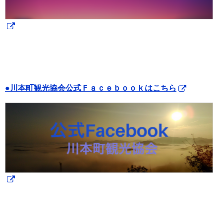
●川本町観光協会公式Ｆａｃｅｂｏｏｋはこちら