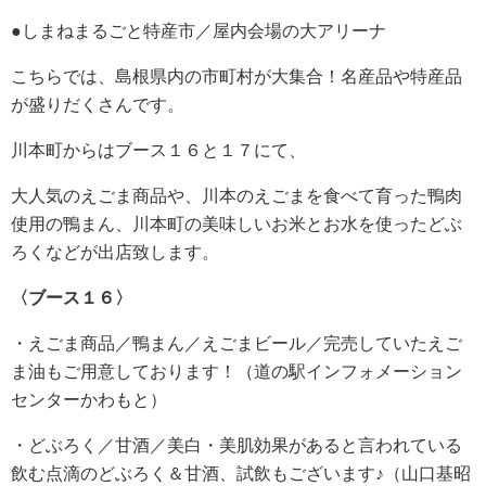
●しまねまるごと特産市／屋内会場の大アリーナ
こちらでは、島根県内の市町村が大集合！名産品や特産品
が盛りだくさんです。
川本町からはブース１６と１７にて、
大人気のえごま商品や、川本のえごまを食べて育った鴨肉
使用の鴨まん、川本町の美味しいお米とお水を使ったどぶ
ろくなどが出店致します。
〈ブース１６〉
・えごま商品／鴨まん／えごまビール／完売していたえご
ま油もご用意しております！（道の駅インフォメーション
センターかわもと）
・どぶろく／甘酒／美白・美肌効果があると言われている
飲む点滴のどぶろく＆甘酒、試飲もございます♪（山口基昭