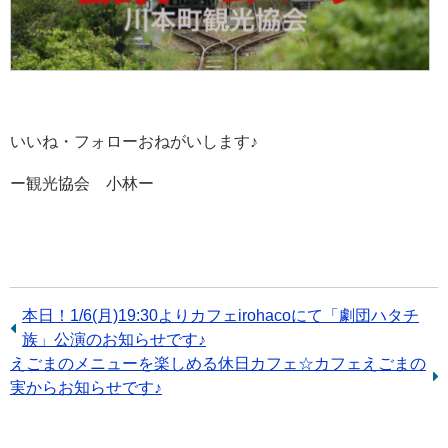
いいね・フォローおねがいします♪
ー観光協会 小林ー
前
本日！1/6(月)19:30よりカフェirohacoにて「劇団ハタチ
の
族」公演のお知らせです♪
次
えごまのメニューを楽しめる休日カフェ☆カフェえごまの
記
の
実からお知らせです♪
事：
記
事：