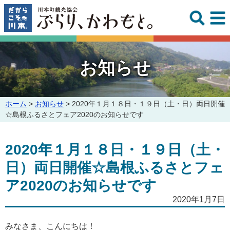
このページの本文へ
お知らせ
こ
ホーム
>
お知らせ
>
2020年１月１８日・１９日（土・日）両日開催
の
☆島根ふるさとフェア2020のお知らせです
ペ
ー
2020年１月１８日・１９日（土・
ジ
の
日）両日開催☆島根ふるさとフェ
位
置:
ア2020のお知らせです
2020年1月7日
みなさま、こんにちは！