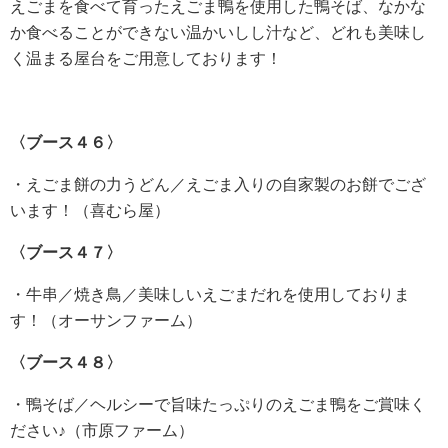
えごまを食べて育ったえごま鴨を使用した鴨そば、なかな
か食べることができない温かいしし汁など、どれも美味し
く温まる屋台をご用意しております！
〈ブース４６〉
・えごま餅の力うどん／えごま入りの自家製のお餅でござ
います！（喜むら屋）
〈ブース４７〉
・牛串／焼き鳥／美味しいえごまだれを使用しておりま
す！（オーサンファーム）
〈ブース４８〉
・鴨そば／ヘルシーで旨味たっぷりのえごま鴨をご賞味く
ださい♪（市原ファーム）