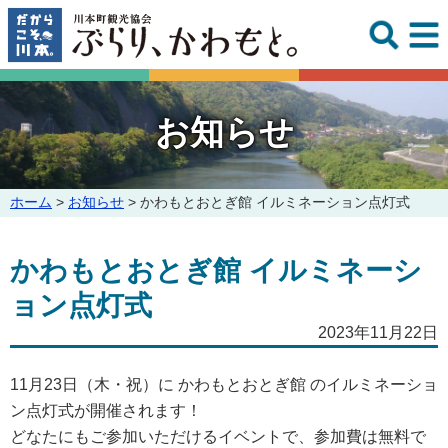
このページの本文へ
お知らせ
こ
ホーム
>
お知らせ
>
かわもとおとぎ館 イルミネーション点灯式
の
ペ
かわもとおとぎ館 イルミネーシ
ー
ジ
ョン点灯式
の
位
2023年11月22日
置:
11月23日（木・祝）に かわもとおとぎ館 のイルミネーショ
ン点灯式が開催されます！
どなたにもご参加いただけるイベントで、参加費は無料で