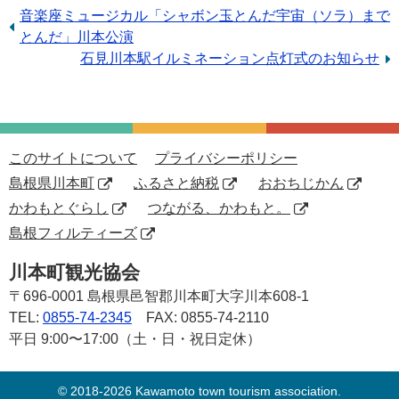
前
音楽座ミュージカル「シャボン玉とんだ宇宙（ソラ）まで
の
とんだ」川本公演
記
次
石見川本駅イルミネーション点灯式のお知らせ
事：
の
記
事：
このサイトについて
プライバシーポリシー
島根県川本町
ふるさと納税
おおちじかん
かわもとぐらし
つながる、かわもと。
島根フィルティーズ
川本町観光協会
〒696-0001
島根県邑智郡川本町大字川本608-1
TEL:
0855-74-2345
FAX: 0855-74-2110
平日 9:00〜17:00（土・日・祝日定休）
© 2018-2026 Kawamoto town tourism association.