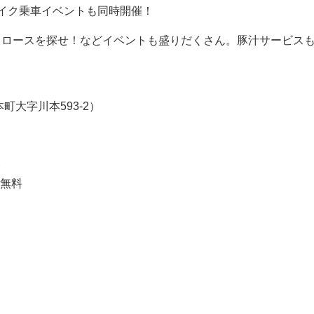
イク乗車イベントも同時開催！
クロースを探せ！などイベントも盛りだくさん。豚汁サービス
大字川本593-2）
ト
児無料