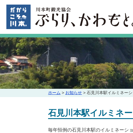
このページの本文へ
こ
ホーム
>
お知らせ
>
石見川本駅イルミネーシ
の
ペ
石見川本駅イルミネー
ー
ジ
の
毎年恒例の石見川本駅のイルミネーシ
位