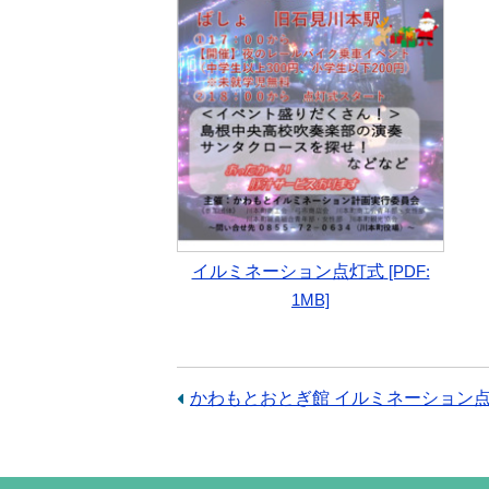
イルミネーション点灯式
[PDF:
1MB]
前
かわもとおとぎ館 イルミネーション
の
記
事：