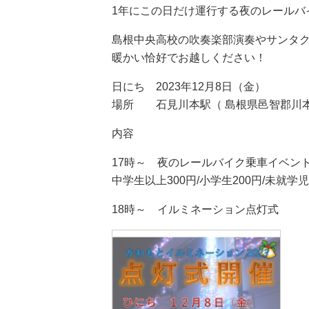
置:
1年にこの日だけ運行する夜のレールバ
島根中央高校の吹奏楽部演奏やサンタ
暖かい恰好でお越しください！
日にち 2023年12月8日（金）
場所 石見川本駅（ 島根県邑智郡川本町
内容
17時～ 夜のレールバイク乗車イベン
中学生以上300円/小学生200円/未就学
18時～ イルミネーション点灯式