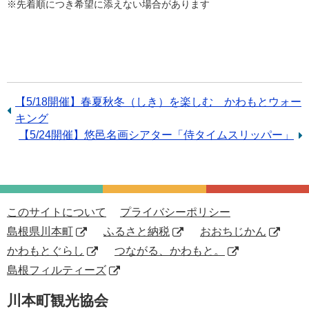
※先着順につき希望に添えない場合があります
前
【5/18開催】春夏秋冬（しき）を楽しむ かわもとウォー
の
キング
記
次
【5/24開催】悠邑名画シアター「侍タイムスリッパー」
事：
の
記
事：
このサイトについて
プライバシーポリシー
島根県川本町
ふるさと納税
おおちじかん
かわもとぐらし
つながる、かわもと。
島根フィルティーズ
川本町観光協会