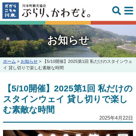
このページの本文へ
お知らせ
こ
ホーム
>
お知らせ
>
【5/10開催】2025第1回 私だけのスタインウェ
の
イ 貸し切りで楽しむ素敵な時間
ペ
ー
【5/10開催】2025第1回 私だけの
ジ
の
スタインウェイ 貸し切りで楽し
位
置:
む素敵な時間
2025年4月22日