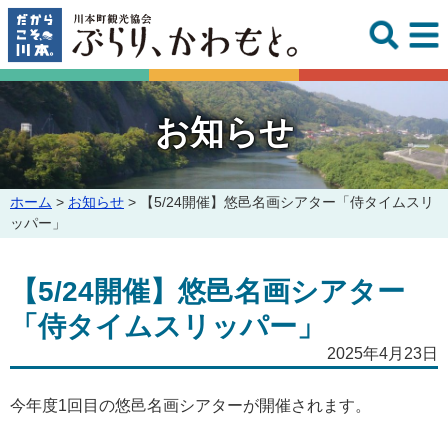
このページの本文へ
お知らせ
こ
ホーム
>
お知らせ
>
【5/24開催】悠邑名画シアター「侍タイムスリ
の
ッパー」
ペ
ー
【5/24開催】悠邑名画シアター
ジ
の
「侍タイムスリッパー」
位
置:
2025年4月23日
今年度1回目の悠邑名画シアターが開催されます。