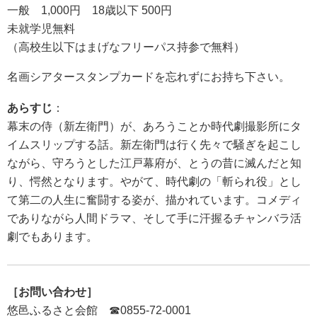
一般 1,000円 18歳以下 500円
未就学児無料
（高校生以下はまげなフリーパス持参で無料）
名画シアタースタンプカードを忘れずにお持ち下さい。
あらすじ
：
幕末の侍（新左衛門）が、あろうことか時代劇撮影所にタ
イムスリップする話。新左衛門は行く先々で騒ぎを起こし
ながら、守ろうとした江戸幕府が、とうの昔に滅んだと知
り、愕然となります。やがて、時代劇の「斬られ役」とし
て第二の人生に奮闘する姿が、描かれています。コメディ
でありながら人間ドラマ、そして手に汗握るチャンバラ活
劇でもあります。
［お問い合わせ］
悠邑ふるさと会館 ☎0855-72-0001