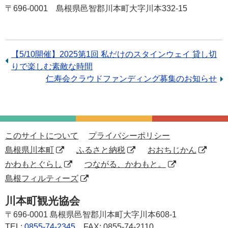
〒696-0001 島根県邑智郡川本町大字川本332-15
前
【5/10開催】2025第1回 私だけのスタインウェイ 貸し切
の
りで楽しむ素敵な時間
記
次
仁寿会クラウドファンディング募集のお知らせ
事：
の
記
事：
このサイトについて
プライバシーポリシー
島根県川本町
ふるさと納税
おおちじかん
かわもとぐらし
つながる、かわもと。
島根フィルティーズ
川本町観光協会
〒696-0001
島根県邑智郡川本町大字川本608-1
TEL:
0855-74-2345
FAX: 0855-74-2110