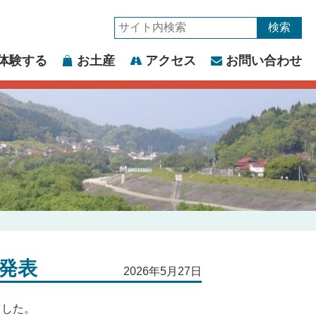
サ
イ
体験する
お土産
アクセス
お問い合わせ
ト
内
検
索:
果発表
2026年5月27日
ました。