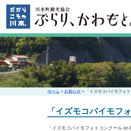
このページの本文へ
こ
ホーム
>
お知らせ
>
「イズモコバイモフォトコン
の
ペ
「イズモコバイモフォトコ
ー
ジ
の
「イズモコバイモフォトコンクール on 
位