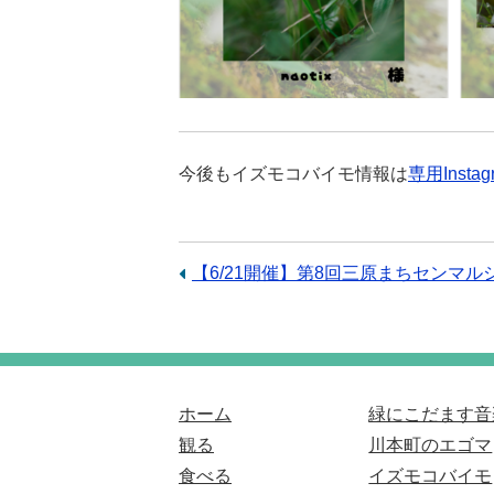
今後もイズモコバイモ情報は
専用Inst
前
【6/21開催】第8回三原まちセンマル
の
記
事：
ホーム
緑にこだます音
観る
川本町のエゴマ
食べる
イズモコバイモ