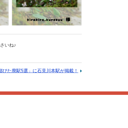
さいね♪
line「鄙びた廃駅5選」に石見川本駅が掲載！