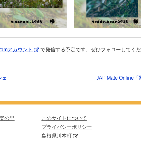
agramアカウント
で発信する予定です。ぜひフォローしてくだ
シェ
次
JAF Mate On
の
記
事：
楽の里
このサイトについて
プライバシーポリシー
島根県川本町